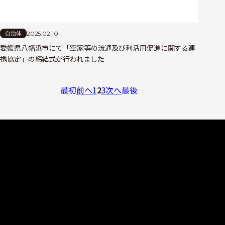
2025.02.10
自治体
愛媛県八幡浜市にて「空家等の流通及び利活用促進に関する連
携協定」の締結式が行われました
最初
前へ
1
2
3
次へ
最後