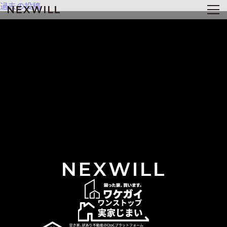
投
過去の投稿
稿
ナ
ビ
ゲ
ー
シ
ョ
ン