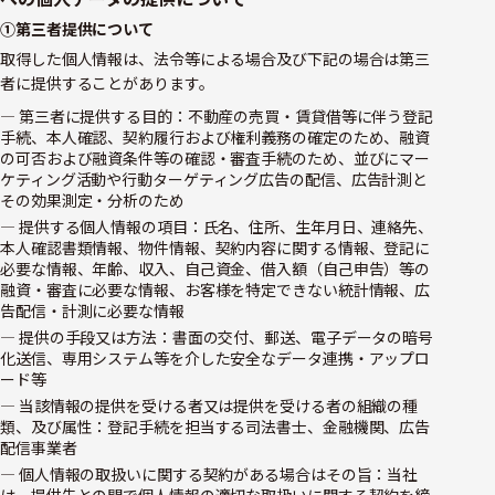
①第三者提供について
取得した個人情報は、法令等による場合及び下記の場合は第三
者に提供することがあります。
― 第三者に提供する目的：不動産の売買・賃貸借等に伴う登記
手続、本人確認、契約履行および権利義務の確定のため、融資
の可否および融資条件等の確認・審査手続のため、並びにマー
ケティング活動や行動ターゲティング広告の配信、広告計測と
その効果測定・分析のため
― 提供する個人情報の項目：氏名、住所、生年月日、連絡先、
本人確認書類情報、物件情報、契約内容に関する情報、登記に
必要な情報、年齢、収入、自己資金、借入額（自己申告）等の
融資・審査に必要な情報、お客様を特定できない統計情報、広
告配信・計測に必要な情報
― 提供の手段又は方法：書面の交付、郵送、電子データの暗号
化送信、専用システム等を介した安全なデータ連携・アップロ
ード等
― 当該情報の提供を受ける者又は提供を受ける者の組織の種
類、及び属性：登記手続を担当する司法書士、金融機関、広告
配信事業者
― 個人情報の取扱いに関する契約がある場合はその旨：当社