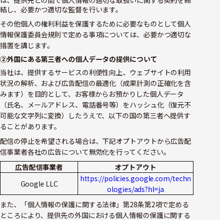
は、提供先との間で個人情報の適切な取扱いに関する契約を締
結し、必要かつ適切な監督を行います。
その他個人の権利利益を保護するために必要なものとして個人
情報保護委員会規則で定める事項については、必要かつ適切な
措置を講じます。
②外国にある第三者への個人データの提供について
当社は、提供するサービスの利便性向上、ウェブサイトの利用
状況の解析、および広告配信の最適化（成果計測の正確化を含
みます）を目的として、お客様からお預かりした個人データ
（氏名、メールアドレス、電話番号等）をハッシュ化（復元不
可能な文字列に変換）したうえで、以下の国の第三者へ提供す
ることがあります。
配信の停止を希望される場合は、下記オプトアウトから広告配
信事業者各社の広告について無効化を行ってください。
広告配信事業者
オプトアウト
https://policies.google.com/techn
Google LLC
ologies/ads?hl=ja
また、「個人情報の保護に関する法律」第28条第2項で定める
ところにより、提供先の外国における個人情報の保護に関する