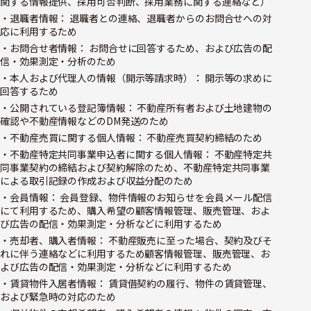
関する情報提供、採用可否判断、採用業務に関する連絡など）
・退職者情報： 退職者との連絡、退職者からのお問合せへの対
応に利用するため
・お問合せ者情報： お問合せに回答するため、および広告の配
信・効果測定・分析のため
・本人および代理人の情報（開示等請求時）： 開示等の求めに
回答するため
・公開されている登記簿情報： 不動産所有者および土地建物の
確認や不動産情報などのDM発送のため
・不動産売買に関する個人情報： 不動産売買契約締結のため
・不動産特定共同事業申込者に関する個人情報： 不動産特定共
同事業契約の締結および契約解除のため、不動産特定共同事業
による取引記録の作成および収益分配のため
・会員情報： 会員登録、物件情報のお知らせを会員メール配信
にて利用するため、購入希望の顧客情報管理、販売管理、およ
び広告の配信・効果測定・分析などに利用するため
・売却者、購入者情報： 不動産販売に至った場合、契約及びそ
れに伴う連絡などに利用するため顧客情報管理、販売管理、お
よび広告の配信・効果測定・分析などに利用するため
・賃貸物件入居者情報： 賃貸借契約の履行、物件の賃貸管理、
および緊急時の対応のため