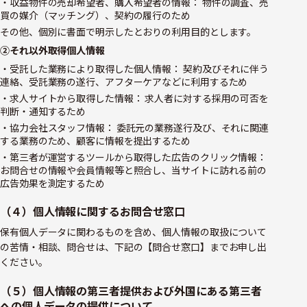
・収益物件の売却希望者、購入希望者の情報： 物件の調査、売
買の媒介（マッチング）、契約の履行のため
その他、個別に書面で明示したとおりの利用目的とします。
②それ以外取得個人情報
・受託した業務により取得した個人情報： 契約及びそれに伴う
連絡、受託業務の遂行、アフターケアなどに利用するため
・求人サイトから取得した情報： 求人者に対する採用の可否を
判断・通知するため
・協力会社スタッフ情報： 委託元の業務遂行及び、それに関連
する業務のため、顧客に情報を提出するため
・第三者が運営するツールから取得した広告のクリック情報：
お問合せの情報や会員情報等と照合し、当サイトに訪れる前の
広告効果を測定するため
（４）個人情報に関するお問合せ窓口
保有個人データに関わるものを含め、個人情報の取扱について
の苦情・相談、問合せは、下記の【問合せ窓口】までお申し出
ください。
（５）個人情報の第三者提供および外国にある第三者
への個人データの提供について