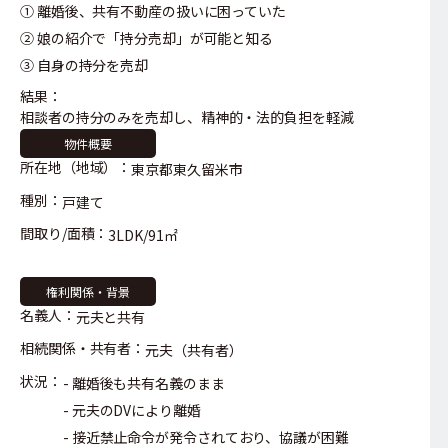
① 離婚後、共有不動産の扱いに困っていた
② 娘の紹介で「持分売却」が可能と知る
③ 自身の持分を売却
結果：
相談者の持分のみを売却し、
精神的・法的負担を軽減
物件概要
所在地（地域）：
東京都東久留米市
種別：
戸建て
間取り/面積：
3LDK/91㎡
権利関係・背景
名義人：
元夫と共有
相続関係・共有者：
元夫（共有者）
状況：
離婚後も共有名義のまま
元夫のDVにより離婚
接近禁止命令が発令されており、協議が困難