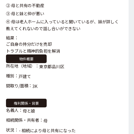
② 母と共有の不動産
③ 母と妹と仲が悪い
④ 母は老人ホームに入っていると聞いているが、妹が詳しく
教えてくれないので話し合いができない
結果：
ご自身の持分だけを売却
トラブルと精神的負担を解消
物件概要
所在地（地域）：
東京都品川区
種別：
戸建て
間取り/面積：
3K
権利関係・背景
名義人：
母と娘
相続関係・共有者：
母
状況：
相続により母と共有になった