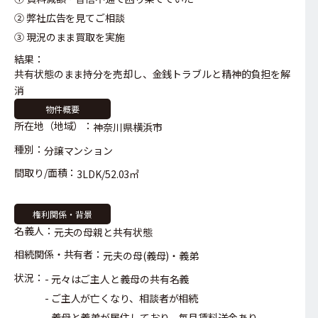
② 弊社広告を見てご相談
③ 現況のまま買取を実施
結果：
共有状態のまま持分を売却し、金銭トラブルと精神的負担を解
消
物件概要
所在地（地域）：
神奈川県横浜市
種別：
分譲マンション
間取り/面積：
3LDK/52.03㎡
権利関係・背景
名義人：
元夫の母親と共有状態
相続関係・共有者：
元夫の母(義母)・義弟
状況：
元々はご主人と義母の共有名義
ご主人が亡くなり、相談者が相続
義母と義弟が居住しており、毎月賃料送金あり