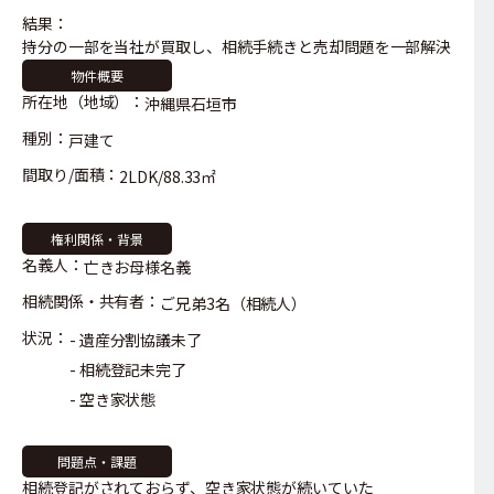
結果：
持分の一部を当社が買取し、相続手続きと売却問題を一部解決
物件概要
所在地（地域）：
沖縄県石垣市
種別：
戸建て
間取り/面積：
2LDK/88.33㎡
権利関係・背景
名義人：
亡きお母様名義
相続関係・共有者：
ご兄弟3名（相続人）
状況：
遺産分割協議未了
相続登記未完了
空き家状態
問題点・課題
相続登記がされておらず、空き家状態が続いていた