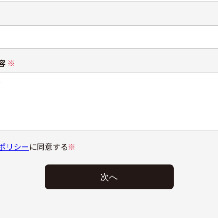
容
※
ポリシー
に同意する
※