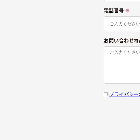
空
電話番号
※
の
ま
ま
に
し
お問い合わせ内
て
く
だ
さ
い
。
プライバシー