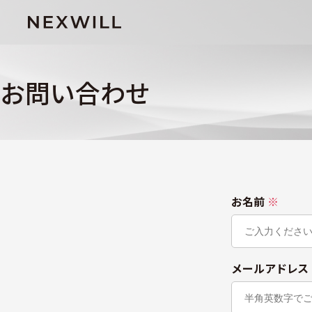
お問い合わせ
こ
お名前
※
の
フ
ィ
ー
メールアドレス
ル
ド
は