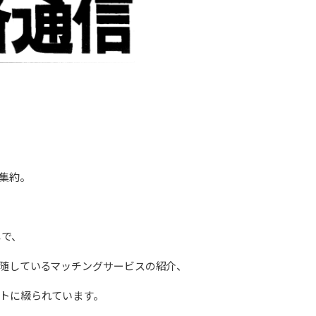
集約。
しで、
随しているマッチングサービスの紹介、
トに綴られています。