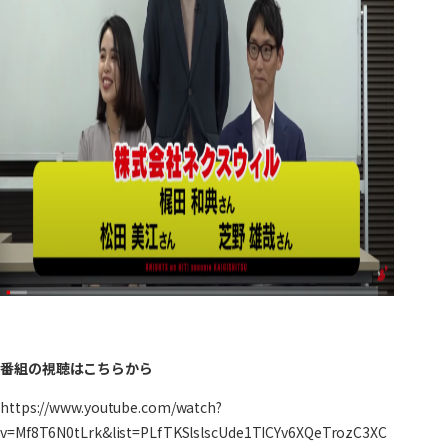
番組の視聴はこちらから
https://www.youtube.com/watch?
v=Mf8T6N0tLrk&list=PLfTKSlslscUde1TICYv6XQeTrozC3XC