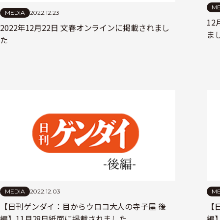
ME
MEDIA
2022.12.23
1
2022年12月22日 文春オンラインに掲載されまし
ま
た
MEDIA
2022.12.03
ME
【日刊ゲンダイ：目からウロコ大人の寺子屋 後
【
編】11月28日紙面に掲載されました。
編