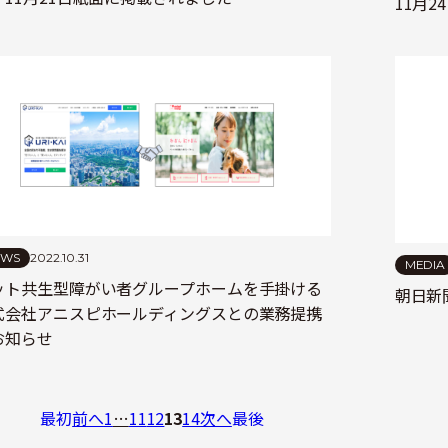
11月
EWS
2022.10.31
MEDIA
ット共生型障がい者グループホームを手掛ける
朝日新
式会社アニスピホールディングスとの業務提携
お知らせ
最初
前へ
1
…
11
12
13
14
次へ
最後