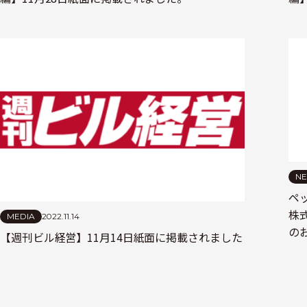
N
ペ
株
MEDIA
2022.11.14
の
【週刊ビル経営】11月14日紙面に掲載されました