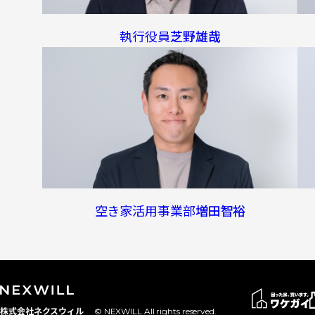
執行役員
芝野雄哉
空き家活用事業部
増田智裕
株式会社ネクスウィル
© NEXWILL All rights reserved.