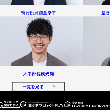
執行役員
鎌倉幸平
空
人事部
猪飼光雄
一覧を見る