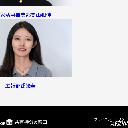
き家活用事業部
関山和佳
広報部
都築華
プライバシーポリシー