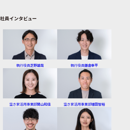
社員インタビュー
執行役員
芝野雄哉
執行役員
鎌倉幸平
空き家活用事業部
関山和佳
空き家活用事業部
増田智裕