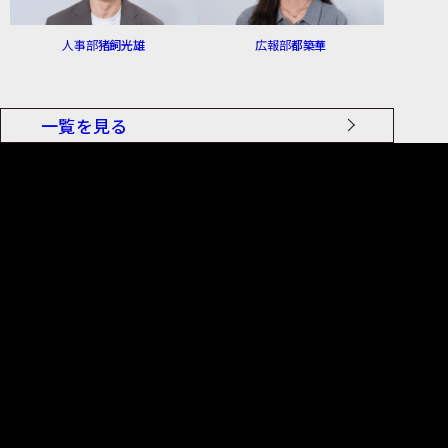
人事部
猪飼光雄
広報部
都築華
一覧を見る